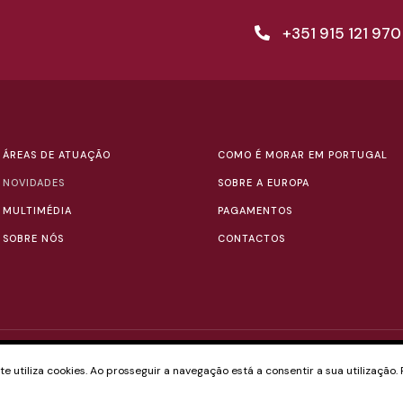
+351 915 121 970
ÁREAS DE ATUAÇÃO
COMO É MORAR EM PORTUGAL
NOVIDADES
SOBRE A EUROPA
MULTIMÉDIA
PAGAMENTOS
SOBRE NÓS
CONTACTOS
 utiliza cookies. Ao prosseguir a navegação está a consentir a sua utilização.
VES
POLÍTICA DE PRIVACIDADE E COOKIES
TER