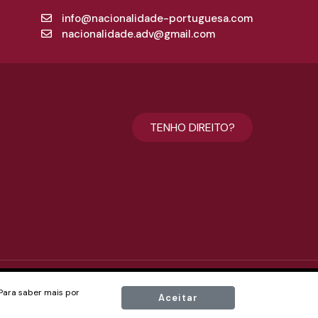
info@nacionalidade-portuguesa.com
nacionalidade.adv@gmail.com
TENHO DIREITO?
MADE
 Para saber mais por
MOS E CONDIÇÕES
Aceitar
BY